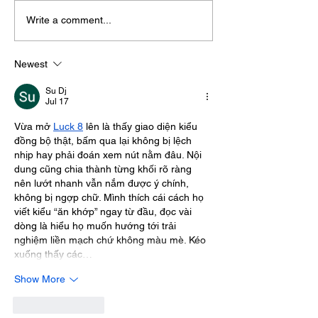
Write a comment...
Horsham Fires Under
Midhurst Vicar
Control As Wildfire
100 Sussex Ch
Warning Issued
On Motorbike I
Newest
Day Fundraise
Su Dj
Jul 17
Vừa mở 
Luck 8
 lên là thấy giao diện kiểu 
đồng bộ thật, bấm qua lại không bị lệch 
nhịp hay phải đoán xem nút nằm đâu. Nội 
dung cũng chia thành từng khối rõ ràng 
nên lướt nhanh vẫn nắm được ý chính, 
không bị ngợp chữ. Mình thích cái cách họ 
viết kiểu “ăn khớp” ngay từ đầu, đọc vài 
dòng là hiểu họ muốn hướng tới trải 
nghiệm liền mạch chứ không màu mè. Kéo 
xuống thấy các…
Show More
Like
Reply