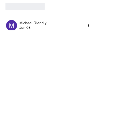
Like
Reply
Michael Friendly
Jun 08
I like how Drive Mad gradually increases 
the difficulty instead 
of
 throwing impossible 
obstacles at players right away. The 
progression feels natural
Like
Reply
Show more comments