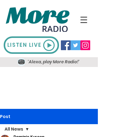
LISTEN LIVE
'Alexa, play More Radio!'
Post
All News
Dominic Kureen