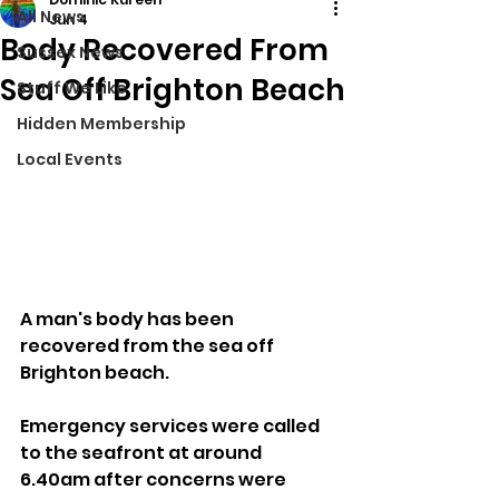
All News
Jun 4
Body Recovered From
Sussex News
Sea Off Brighton Beach
Stuff We Like
Hidden Membership
Local Events
A man's body has been 
recovered from the sea off 
Brighton beach.
Emergency services were called 
to the seafront at around 
6.40am after concerns were 