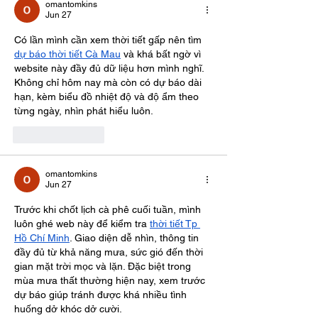
omantomkins
Jun 27
Có lần mình cần xem thời tiết gấp nên tìm 
dự báo thời tiết Cà Mau
 và khá bất ngờ vì 
website này đầy đủ dữ liệu hơn mình nghĩ. 
Không chỉ hôm nay mà còn có dự báo dài 
hạn, kèm biểu đồ nhiệt độ và độ ẩm theo 
từng ngày, nhìn phát hiểu luôn.
Like
Reply
omantomkins
Jun 27
Trước khi chốt lịch cà phê cuối tuần, mình 
luôn ghé web này để kiểm tra 
thời tiết Tp 
Hồ Chí Minh
. Giao diện dễ nhìn, thông tin 
đầy đủ từ khả năng mưa, sức gió đến thời 
gian mặt trời mọc và lặn. Đặc biệt trong 
mùa mưa thất thường hiện nay, xem trước 
dự báo giúp tránh được khá nhiều tình 
huống dở khóc dở cười.